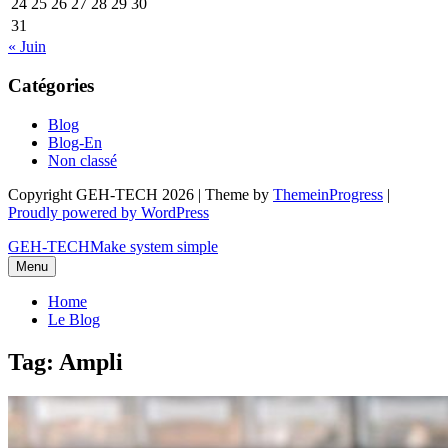
24
25
26
27
28
29
30
31
« Juin
Catégories
Blog
Blog-En
Non classé
Copyright GEH-TECH 2026 | Theme by
ThemeinProgress
|
Proudly powered by WordPress
GEH-TECH
Make system simple
Menu
Home
Le Blog
Tag: Ampli